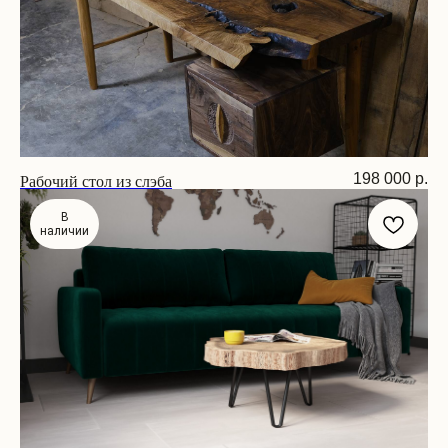
Рабочий стол из слэба
198 000
р.
Размер: 170х80х75 см
В
наличии