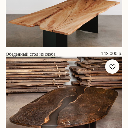
Обеденный стол из слэба
142 000
р.
Размер: 170х80х75 см
Нужен другой размер, хотите другой
материал столешницы или не нашли
подходящую модель? — мы умеем делать
столы на заказ.
“Проектируя мебель, я
беру во внимание не
просто дизайн и
функционал предмета, но
и пространство, для
которого я его создаю.”