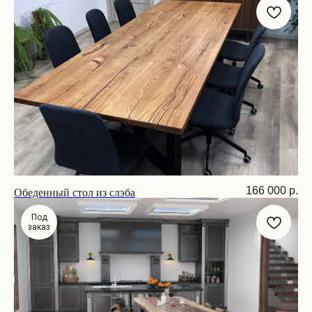
Обеденный стол из слэба
166 000
р.
Размер: 230х100х75 см
Под
заказ