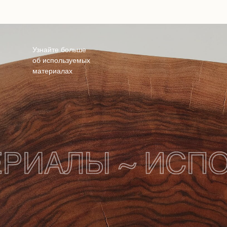
Узнайте больше
об используемых
материалах
Нужен другой размер, хотите другой
материал столешницы или не нашли
подходящую модель? — мы умеем делать
столы на заказ.
“Проектируя мебель, я
беру во внимание не
просто дизайн и
функционал предмета, но
и пространство, для
которого я его создаю.”
Алексей Иванов
CEO & Founder Forma 21