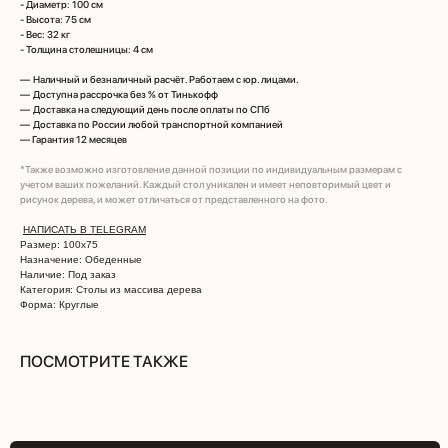
- Диаметр: 100 см
- Высота: 75 см
- Вес: 32 кг
- Толщина столешницы: 4 см
—
Наличный и безналичный расчёт. Работаем с юр. лицами.
—
Доступна рассрочка без % от Тинькофф
—
Доставка на следующий день после оплаты по СПб
—
Доставка по России любой транспортной компанией
—
Гарантия 12 месяцев
*Также возможно изготовление данной позиции по индивидуальным размерам с
учетом ваших пожеланий. Каждый стол уникален и имеет неповторимый цвет и
рисунок дерева, и может отличаться от представленного на фото.
НАПИСАТЬ В TELEGRAM
Размер: 100х75
Назначение: Обеденные
Наличие: Под заказ
Категория: Столы из массива дерева
Форма: Круглые
ПОСМОТРИТЕ ТАКЖЕ