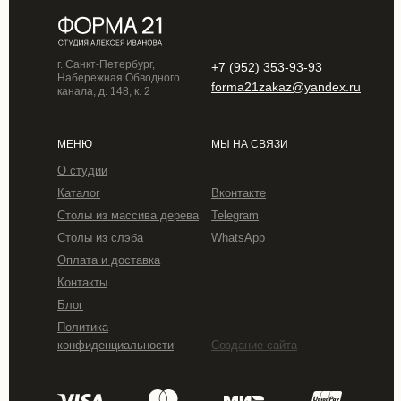
г. Санкт-Петербург,
+7 (952) 353-93-93
Набережная Обводного
forma21zakaz@yandex.ru
канала, д. 148, к. 2
МЕНЮ
МЫ НА СВЯЗИ
О студии
Каталог
Вконтакте
Столы из массива дерева
Telegram
Столы из слэба
WhatsApp
Оплата и доставка
Контакты
Блог
Политика
конфиденциальности
Создание сайта