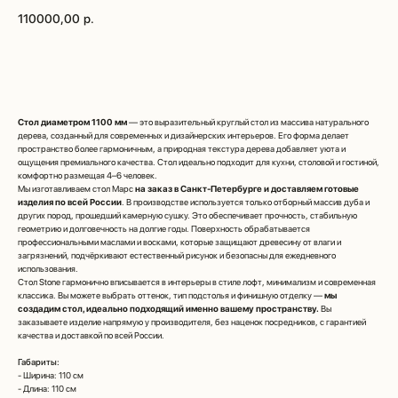
110000,00
р.
Рассчитать цену по моим размерам
Стол диаметром 1100 мм
— это выразительный круглый стол из массива натурального
дерева, созданный для современных и дизайнерских интерьеров. Его форма делает
пространство более гармоничным, а природная текстура дерева добавляет уюта и
ощущения премиального качества. Стол идеально подходит для кухни, столовой и гостиной,
комфортно размещая 4–6 человек.
Мы изготавливаем стол Марс
на заказ в Санкт-Петербурге
и доставляем готовые
изделия по всей России
. В производстве используется только отборный массив дуба и
других пород, прошедший камерную сушку. Это обеспечивает прочность, стабильную
геометрию и долговечность на долгие годы. Поверхность обрабатывается
профессиональными маслами и восками, которые защищают древесину от влаги и
загрязнений, подчёркивают естественный рисунок и безопасны для ежедневного
использования.
Стол Stone гармонично вписывается в интерьеры в стиле лофт, минимализм и современная
классика. Вы можете выбрать оттенок, тип подстолья и финишную отделку —
мы
создадим стол, идеально подходящий именно вашему пространству.
Вы
заказываете изделие напрямую у производителя, без наценок посредников, с гарантией
качества и доставкой по всей России.
Габариты:
- Ширина: 110 см
- Длина: 110 см