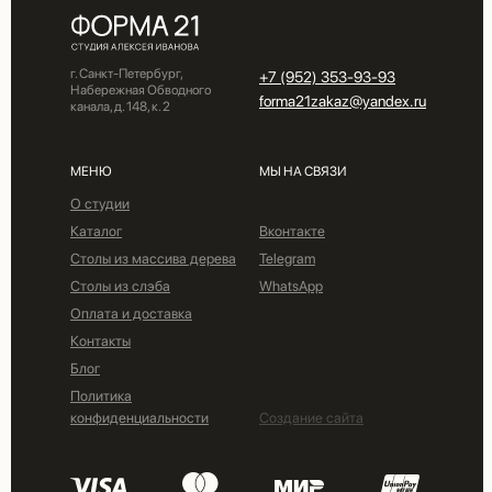
г. Санкт-Петербург,
+7 (952) 353-93-93
Набережная Обводного
forma21zakaz@yandex.ru
канала, д. 148, к. 2
МЕНЮ
МЫ НА СВЯЗИ
О студии
Каталог
Вконтакте
Столы из массива дерева
Telegram
Столы из слэба
WhatsApp
Оплата и доставка
Контакты
Блог
Политика
конфиденциальности
Создание сайта