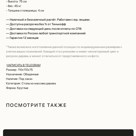
- Высота: 75 см
- Вес: 45 кг
- Толщина столешницы: 4 см
—
Наличный и безналичный расчёт. Работаем с юр. лицами.
—
Доступна рассрочка без % от Тинькофф
—
Доставка на следующий день после оплаты по СПб
—
Доставка по России любой транспортной компанией
—
Гарантия 12 месяцев
*Также возможно изготовление данной позиции по индивидуальным размерам с
учетом ваших пожеланий. Каждый стол уникален и имеет неповторимый цвет и
рисунок дерева, и может отличаться от представленного на фото.
НАПИСАТЬ В TELEGRAM
Размер: 110х110х75
Назначение: Обеденные
Наличие: Под заказ
Категория: Столы из массива дерева
Форма: Круглые
ПОСМОТРИТЕ ТАКЖЕ