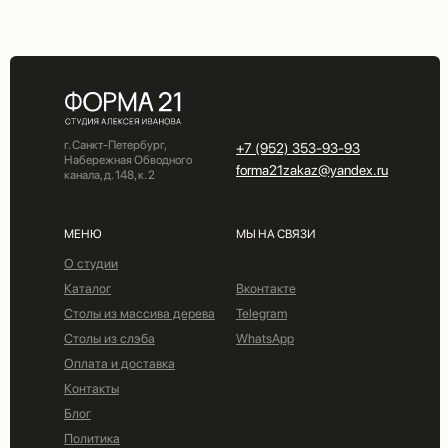
г. Санкт-Петербург,
+7 (952) 353-93-93
Набережная Обводного
forma21zakaz@yandex.ru
канала, д. 148, к. 2
МЕНЮ
МЫ НА СВЯЗИ
О студии
Каталог
Вконтакте
Столы из массива дерева
Telegram
Столы из слэба
WhatsApp
Оплата и доставка
Контакты
Блог
Политика