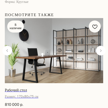
Форма: Круглые
ПОСМОТРИТЕ ТАКЖЕ
В
наличии
Рабочий стол
Об
Размер: 170х80х75 см
Ра
810 000
р.
79