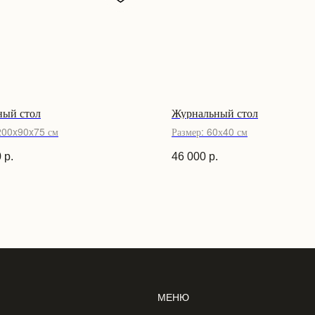
ный стол
Журнальный стол
200x90x75 см
Размер: 60х40 см
0
р.
46 000
р.
МЕНЮ