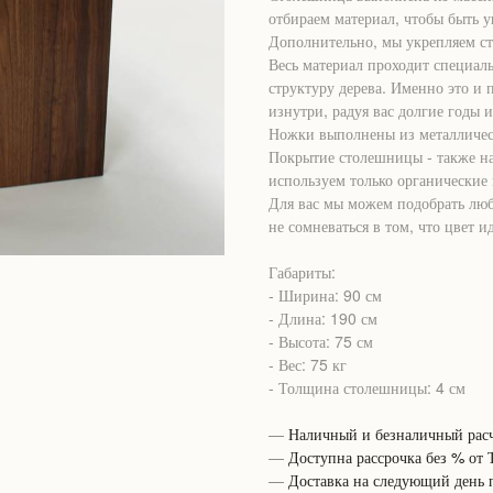
отбираем материал, чтобы быть у
Дополнительно, мы укрепляем с
Весь материал проходит специал
структуру дерева. Именно это и
изнутри, радуя вас долгие годы 
Ножки выполнены из металличес
Покрытие столешницы - также н
используем только органические 
Для вас мы можем подобрать люб
не сомневаться в том, что цвет 
Габариты:
- Ширина: 90 см
- Длина: 190 см
- Высота: 75 см
- Вес: 75 кг
- Толщина столешницы: 4 см
—
Наличный и безналичный расч
—
Доступна рассрочка без % от
—
Доставка на следующий день 