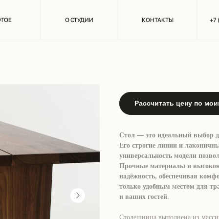
УГОЕ
О СТУДИИ
КОНТАКТЫ
+7 
Обеденный стол
145 000
р.
Рассчитать цену по мо
Стол — это идеальный выбор дл
Его строгие линии и лаконичн
универсальность модели позвол
Прочные материалы и высокока
надёжность, обеспечивая комфо
только удобным местом для тра
и ваших гостей
.
Столешница выполнена из массив