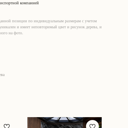
анспортной компанией
данной позиции по индивидуальным размерам с учетом
никален и имеет неповторимый цвет и рисунок дерева, и
ного на фото.
ева