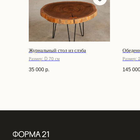
Журнальный стол из слэба
Обеден
Размер: D 70 см
Размер: 
35 000
р.
145 00