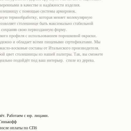
веренными в качестве и надёжности изделия.
толешницу с помощью системы армировок.
ьную термообработку, которая меняет молекулярную
 позволяет столешнице быть максимально стабильной
и сохраняя свою первозданную форму.
кого профиля с использованием порошковой окраски.
адежно и обладает всеми пищевыми сертификатами. Мы
масло-восковые составы от Итальнского производителя.
ой цвет столешницы из нашей палитры. Так, вы сможете
идеально подойдёт под ваш интерьер. стиле из дерева.
ёт. Работаем с юр. лицами.
 Тинькофф
после оплаты по СПб