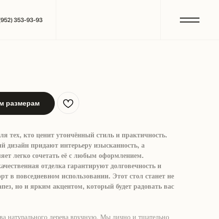
(952) 353-93-93
им размерам
я тех, кто ценит утончённый стиль и практичность.
ый дизайн придают интерьеру изысканность, а
яет легко сочетать её с любым оформлением.
чественная отделка гарантируют долговечность и
рт в повседневном использовании. Этот стол станет не
пез, но и ярким акцентом, который будет радовать вас
а натурального дерева вручную. Мы лично и тщательно