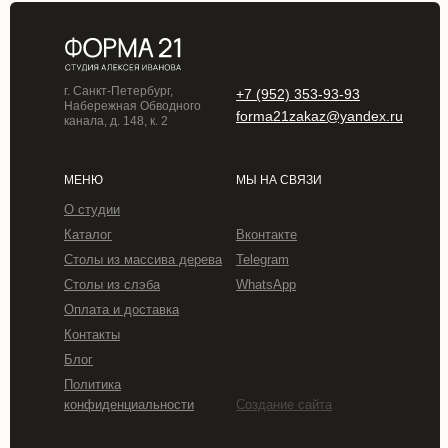
г. Санкт-Петербург,
+7 (952) 353-93-93
Набережная Обводного
forma21zakaz@yandex.ru
канала, д. 148, к. 2
МЕНЮ
МЫ НА СВЯЗИ
О студии
Каталог
Вконтакте
Столы из массива дерева
Telegram
Столы из слэба
WhatsApp
Оплата и доставка
Контакты
Блог
Политика
конфиденциальности
Создание сайта