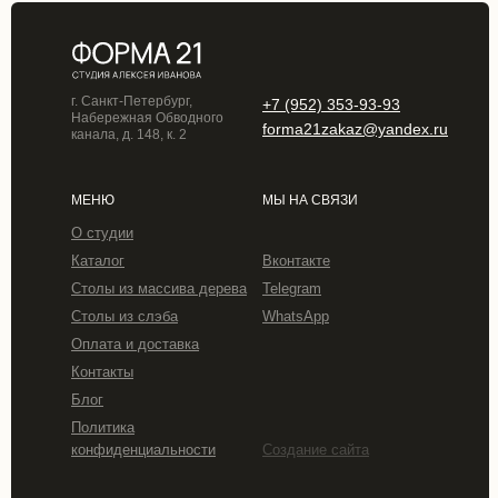
г. Санкт-Петербург,
+7 (952) 353-93-93
Набережная Обводного
forma21zakaz@yandex.ru
канала, д. 148, к. 2
МЕНЮ
МЫ НА СВЯЗИ
О студии
Каталог
Вконтакте
Столы из массива дерева
Telegram
Столы из слэба
WhatsApp
Оплата и доставка
Контакты
Блог
Политика
конфиденциальности
Создание сайта