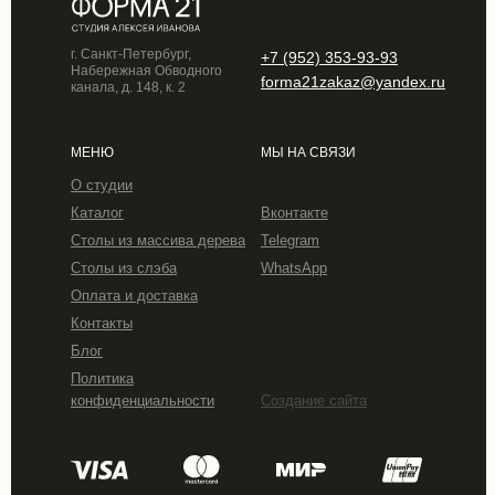
г. Санкт-Петербург,
+7 (952) 353-93-93
Набережная Обводного
forma21zakaz@yandex.ru
канала, д. 148, к. 2
МЕНЮ
МЫ НА СВЯЗИ
О студии
Каталог
Вконтакте
Столы из массива дерева
Telegram
Столы из слэба
WhatsApp
Оплата и доставка
Контакты
Блог
Политика
конфиденциальности
Создание сайта