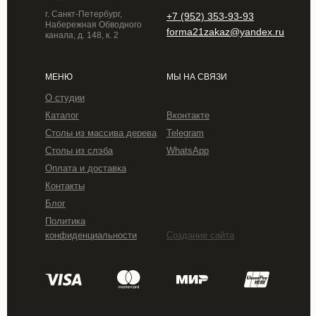
г. Санкт-Петербург,
+7 (952) 353-93-93
Набережная Обводного
forma21zakaz@yandex.ru
канала, д. 148, к. 2
МЕНЮ
МЫ НА СВЯЗИ
О студии
Каталог
Вконтакте
Столы из массива дерева
Telegram
Столы из слэба
WhatsApp
Оплата и доставка
Контакты
Блог
Политика
конфиденциальности
Создание сайта