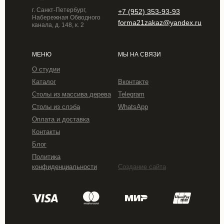
г. Санкт-Петербург,
+7 (952) 353-93-93
Набережная Обводного
forma21zakaz@yandex.ru
канала, д. 148, к. 2
МЕНЮ
МЫ НА СВЯЗИ
О студии
Каталог
Вконтакте
Столы из массива дерева
Telegram
Столы из слэба
WhatsApp
Оплата и доставка
Контакты
Блог
Политика
конфиденциальности
Создание сайта