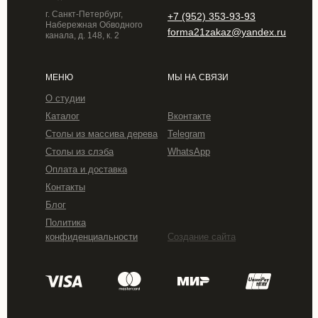
г. Санкт-Петербург,
+7 (952) 353-93-93
Набережная Обводного
forma21zakaz@yandex.ru
канала, д. 148, к. 2
МЕНЮ
МЫ НА СВЯЗИ
О студии
Каталог
Вконтакте
Столы из массива дерева
Telegram
Столы из слэба
WhatsApp
Оплата и доставка
Контакты
Блог
Политика
конфиденциальности
Создание сайта