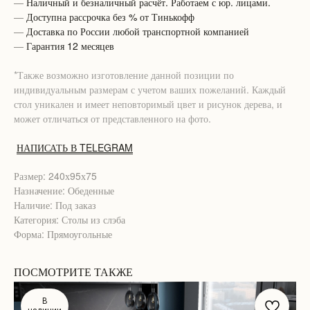
—
Наличный и безналичный расчёт. Работаем с юр. лицами.
—
Доступна рассрочка без % от Тинькофф
—
Доставка по России любой транспортной компанией
—
Гарантия 12 месяцев
*Также возможно изготовление данной позиции по
индивидуальным размерам с учетом ваших пожеланий. Каждый
стол уникален и имеет неповторимый цвет и рисунок дерева, и
может отличаться от представленного на фото.
НАПИСАТЬ В TELEGRAM
Размер: 240х95х75
Назначение: Обеденные
Наличие: Под заказ
Категория: Столы из слэба
Форма: Прямоугольные
ПОСМОТРИТЕ ТАКЖЕ
В