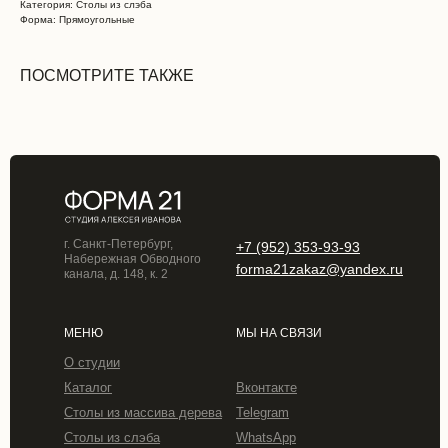
Категория: Столы из слэба
Форма: Прямоугольные
ПОСМОТРИТЕ ТАКЖЕ
г. Санкт-Петербург,
+7 (952) 353-93-93
Набережная Обводного
forma21zakaz@yandex.ru
канала, д. 148, к. 2
МЕНЮ
МЫ НА СВЯЗИ
О студии
Каталог
Вконтакте
Столы из массива дерева
Telegram
Столы из слэба
WhatsApp