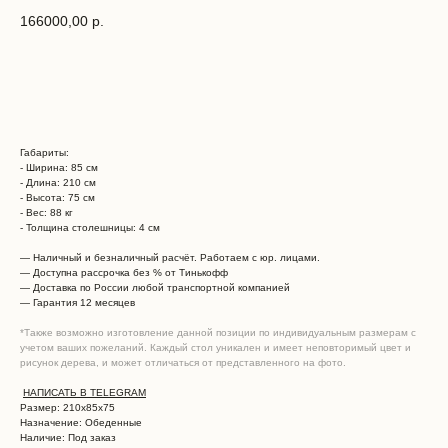
166000,00
р.
Рассчитать цену по моим размерам
Габариты:
- Ширина: 85 см
- Длина: 210 см
- Высота: 75 см
- Вес: 88 кг
- Толщина столешницы: 4 см
—
Наличный и безналичный расчёт. Работаем с юр. лицами.
—
Доступна рассрочка без % от Тинькофф
—
Доставка по России любой транспортной компанией
—
Гарантия 12 месяцев
*Также возможно изготовление данной позиции по индивидуальным размерам с
учетом ваших пожеланий. Каждый стол уникален и имеет неповторимый цвет и
рисунок дерева, и может отличаться от представленного на фото.
НАПИСАТЬ В TELEGRAM
Размер: 210х85х75
Назначение: Обеденные
Наличие: Под заказ