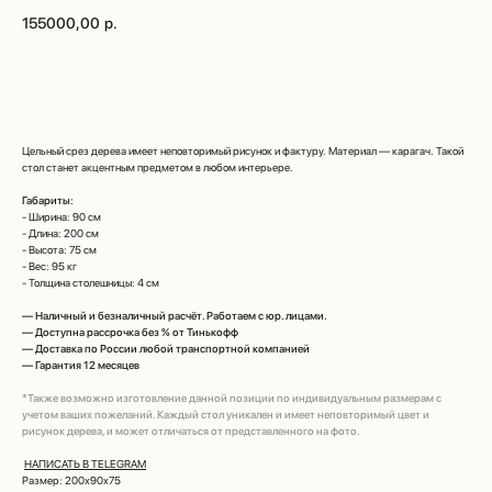
155000,00
р.
Рассчитать цену по моим размерам
Цельный срез дерева имеет неповторимый рисунок и фактуру. Материал — карагач. Такой
стол станет акцентным предметом в любом интерьере.
Габариты:
- Ширина: 90 см
- Длина: 200 см
- Высота: 75 см
- Вес: 95 кг
- Толщина столешницы: 4 см
—
Наличный и безналичный расчёт. Работаем с юр. лицами.
—
Доступна рассрочка без % от Тинькофф
—
Доставка по России любой транспортной компанией
—
Гарантия 12 месяцев
*Также возможно изготовление данной позиции по индивидуальным размерам с
учетом ваших пожеланий. Каждый стол уникален и имеет неповторимый цвет и
рисунок дерева, и может отличаться от представленного на фото.
НАПИСАТЬ В TELEGRAM
Размер: 200х90х75