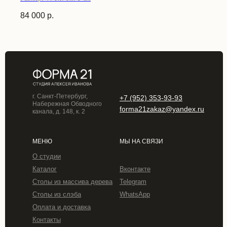
84 000
р.
г. Санкт-Петербург,
+7 (952) 353-93-93
Набережная Обводного
forma21zakaz@yandex.ru
канала, д. 148, к. 2
МЕНЮ
МЫ НА СВЯЗИ
О студии
Каталог
Вконтакте
Столы из массива дерева
Telegram
Столы из слэба
WhatsApp
Оплата и доставка
Контакты