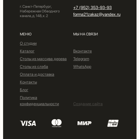
г. Санкт-Петербург,
+7 (952) 353-93-93
Набережная Обводного
forma21zakaz@yandex.ru
канала, д. 148, к. 2
МЕНЮ
МЫ НА СВЯЗИ
О студии
Каталог
Вконтакте
Столы из массива дерева
Telegram
Столы из слэба
WhatsApp
Оплата и доставка
Контакты
Блог
Политика
конфиденциальности
Создание сайта