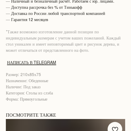
—
Наличный и безналичный расчёт. Работаем с юр. лицами.
—
Доступна рассрочка без % от Тинькофф
—
Доставка по России любой транспортной компанией
—
Гарантия 12 месяцев
*Также возможно изготовление данной позиции по
индивидуальным размерам с учетом ваших пожеланий. Каждый
стол уникален и имеет неповторимый цвет и рисунок дерева, и
может отличаться от представленного на фото.
НАПИСАТЬ В TELEGRAM
Размер: 210х85х75
Назначение: Обеденные
Наличие: Под заказ
Категория: Столы из слэба
Форма: Прямоугольные
ПОСМОТРИТЕ ТАКЖЕ