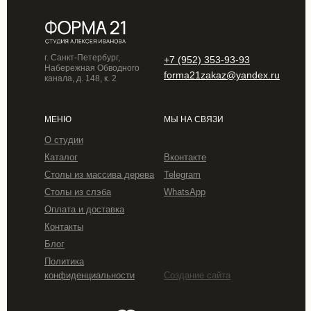
г. Санкт-Петербург,
+7 (952) 353-93-93
Набережная Обводного
forma21zakaz@yandex.ru
канала, д. 148, к. 2
МЕНЮ
МЫ НА СВЯЗИ
О студии
Каталог
Вконтакте
Столы из массива дерева
Telegram
Столы из слэба
WhatsApp
Оплата и доставка
Контакты
Блог
Политика
конфиденциальности
Создание сайта