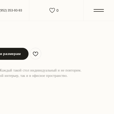
0
(952) 353-93-93
им размерам
. Каждый такой стол индивидуальный и не повторим.
й интерьер, так и в офисное пространство.