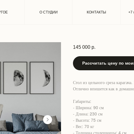
УГОЕ
О СТУДИИ
КОНТАКТЫ
+7 
Обеденный стол из слэба
145 000
р.
Рассчитать цену по мо
Стол из цельного среза карагача
Отлично впишется как в домашни
Габариты:
- Ширина: 90 см
- Длина: 230 см
- Высота: 75 см
- Вес: 70 кг
- Толщина столешницы: 4 см