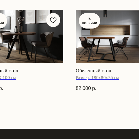
В
ии
наличии
ный стол
Обеденный стол
D 100 см
Размер: 180х80х75 см
р.
82 000
р.