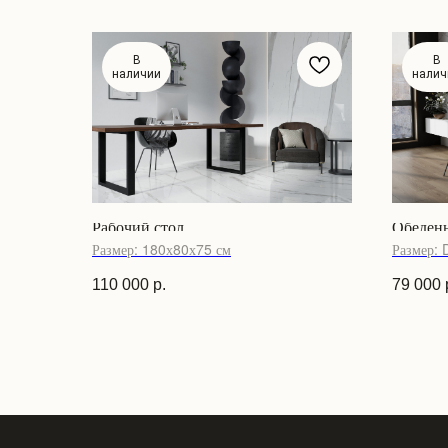
В
В
наличии
налич
Рабочий стол
Обеден
Размер: 180х80х75 см
Размер: 
110 000
р.
79 000