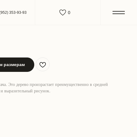
0
(952) 353-93-93
им размерам
ача. Это дерево произрастает преимущественно в средней
 и выразительный рисунок.