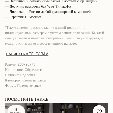
—
Наличный и безналичный расчёт. Работаем с юр. лицами.
—
Доступна рассрочка без % от Тинькофф
—
Доставка по России любой транспортной компанией
—
Гарантия 12 месяцев
*Также возможно изготовление данной позиции по
индивидуальным размерам с учетом ваших пожеланий. Каждый
стол уникален и имеет неповторимый цвет и рисунок дерева, и
может отличаться от представленного на фото.
НАПИСАТЬ В TELEGRAM
Размер: 200х90х75
Назначение: Обеденные
Наличие: Под заказ
Категория: Столы из слэба
Форма: Прямоугольные
ПОСМОТРИТЕ ТАКЖЕ
В