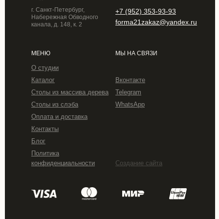
г. Санкт-Петербург,
+7 (952) 353-93-93
Набережная Обводного
forma21zakaz@yandex.ru
канала, д. 148, к. 2
МЕНЮ
МЫ НА СВЯЗИ
О студии
Каталог
Вконтакте
Столы из массива дерева
Telegram
Столы из слэба
WhatsApp
Оплата и доставка
Контакты
Блог
Политика
конфиденциальности
Создание сайта