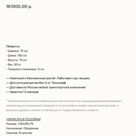
161000,00
р.
Рассчитать цену по моим размерам
Габариты:
- Ширина: 75 см
- Длина: 160 см
- Высота: 75 см
- Вес: 80 кг
- Толщина столешницы: 5 см
—
Наличный и безналичный расчёт. Работаем с юр. лицами.
—
Доступна рассрочка без % от Тинькофф
—
Доставка по России любой транспортной компанией
—
Гарантия 12 месяцев
*Также возможно изготовление данной позиции по индивидуальным размерам с
учетом ваших пожеланий. Каждый стол уникален и имеет неповторимый цвет и
рисунок дерева, и может отличаться от представленного на фото.
НАПИСАТЬ В TELEGRAM
Размер: 240х95х75
Назначение: Обеденные
Наличие: В наличии