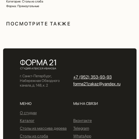
Категория: Столы из слэба
Форма: Прямоугольные
ПОСМОТРИТЕ ТАКЖЕ
г. Санкт-Петербург,
+7 (952) 353-93-93
Набережная Обводного
forma21zakaz@yandex.ru
канала, д. 148, к. 2
МЕНЮ
МЫ НА СВЯЗИ
О студии
Каталог
Вконтакте
Столы из массива дерева
Telegram
Столы из слэба
WhatsApp