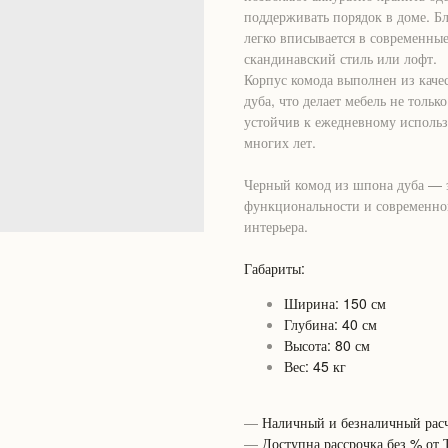
поддерживать порядок в доме. Б
легко вписывается в современны
скандинавский стиль или лофт.
Корпус комода выполнен из кач
дуба, что делает мебель не тольк
устойчив к ежедневному исполь
многих лет.
Черный комод из шпона дуба — э
функциональности и современног
интерьера.
Габариты:
Ширина: 150 см
Глубина: 40 см
Высота: 80 см
Вес: 45 кг
—
Наличный и безналичный расч
—
Доступна рассрочка без % от