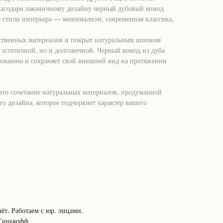
лагодаря лаконичному дизайну черный дубовый комод
е стили интерьера — минимализм, современная классика,
ественных материалов и покрыт натуральным шпоном
о эстетичной, но и долговечной. Черный комод из дуба
зованию и сохраняет свой внешний вид на протяжении
то сочетание натуральных материалов, продуманной
о дизайна, которое подчеркнет характер вашего
ёт. Работаем с юр. лицами.
 Тинькофф