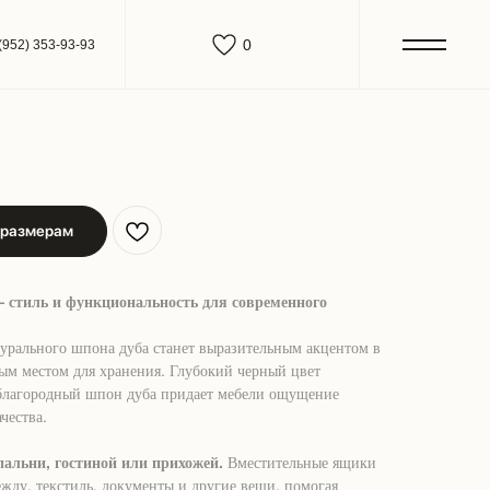
0
(952) 353-93-93
 размерам
 стиль и функциональность для современного
урального шпона дуба станет выразительным акцентом в
ым местом для хранения. Глубокий черный цвет
а благородный шпон дуба придает мебели ощущение
чества.
пальни, гостиной или прихожей.
Вместительные ящики
жду, текстиль, документы и другие вещи, помогая