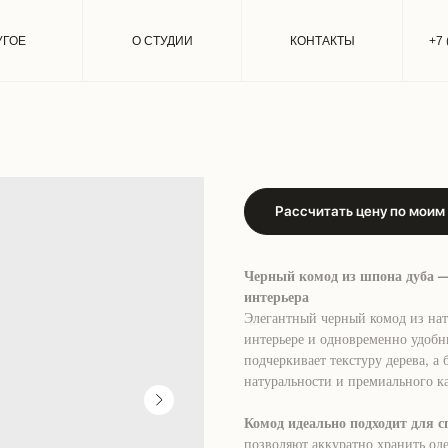
УГОЕ
О СТУДИИ
КОНТАКТЫ
+7 
Комод тень
184 000
р.
Рассчитать цену по моим
Черный комод из шпона дуба —
интерьера
Элегантный черный комод из нат
интерьере и одновременно удобн
подчеркивает текстуру дерева, 
натуральности и премиального ка
Комод идеально подходит для с
позволяют аккуратно хранить оде